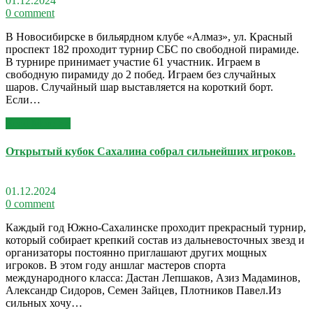
01.12.2024
0 comment
В Новосибирске в бильярдном клубе «Алмаз», ул. Красный
проспект 182 проходит турнир СБС по свободной пирамиде.
В турнире принимает участие 61 участник. Играем в
свободную пирамиду до 2 побед. Играем без случайных
шаров. Случайный шар выставляется на короткий борт.
Если…
Read More >>
Открытый кубок Сахалина собрал сильнейших игроков.
01.12.2024
0 comment
Каждый год Южно-Сахалинске проходит прекрасный турнир,
который собирает крепкий состав из дальневосточных звезд и
организаторы постоянно приглашают других мощных
игроков. В этом году аншлаг мастеров спорта
международного класса: Дастан Лепшаков, Азиз Мадаминов,
Александр Сидоров, Семен Зайцев, Плотников Павел.Из
сильных хочу…