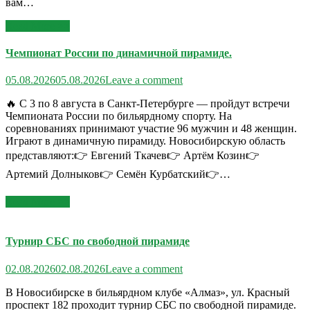
вам…
Read More >>
Чемпионат России по динамичной пирамиде.
05.08.2026
05.08.2026
Leave a comment
🔥 С 3 по 8 августа в Санкт-Петербурге — пройдут встречи
Чемпионата России по бильярдному спорту. На
соревнованиях принимают участие 96 мужчин и 48 женщин.
Играют в динамичную пирамиду. Новосибирскую область
представляют:👉 Евгений Ткачев👉 Артём Козин👉
Артемий Долныков👉 Семён Курбатский👉…
Read More >>
Турнир СБС по свободной пирамиде
02.08.2026
02.08.2026
Leave a comment
В Новосибирске в бильярдном клубе «Алмаз», ул. Красный
проспект 182 проходит турнир СБС по свободной пирамиде.