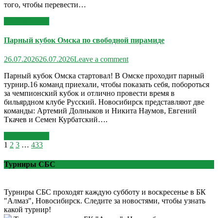
того, чтобы перевести…
Read More >>
Парный кубок Омска по свободной пирамиде
26.07.2026
26.07.2026
Leave a comment
Парный кубок Омска стартовал! В Омске проходит парный
турнир.16 команд приехали, чтобы показать себя, побороться
за чемпионский кубок и отлично провести время в
бильярдном клубе Русский. Новосибирск представляют две
команды: Артемий Долныков и Никита Наумов, Евгений
Ткачев и Семен Курбатский….
Read More >>
1
2
3
…
433
Турниры СБС
Турниры СБС проходят каждую субботу и воскресенье в БК
"Алмаз", Новосибирск. Следите за новостями, чтобы узнать
какой турнир!