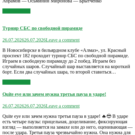
Абрамов — Осьминин Миронова — Брытченко
Read More >>
Турнир СБС по свободной пирамиде
26.07.2026
26.07.2026
Leave a comment
В Новосибирске в бильярдном клубе «Алмаз», ул. Красный
проспект 182 проходит турнир СБС по свободной пирамиде.
Играем в свободную пирамиду до 2 побед. Играем без
случайных шаров. Случайный шар выставляется на короткий
борт. Если два случайных шара, то второй ставиться…
Read More >>
Quite eye или зачем нужна третья пауза в ударе!
26.07.2026
26.07.2026
Leave a comment
Quite eye или зачем нужна третья пауза в ударе! 🔥😎 В ударе
есть четыре паузы: прицельная, доцеливание, фиксирующая
взгляд — выполняется на замахе или до него, оценивающая —
после удара. Третья пауза чрезвычайно нужна. Она нужна для