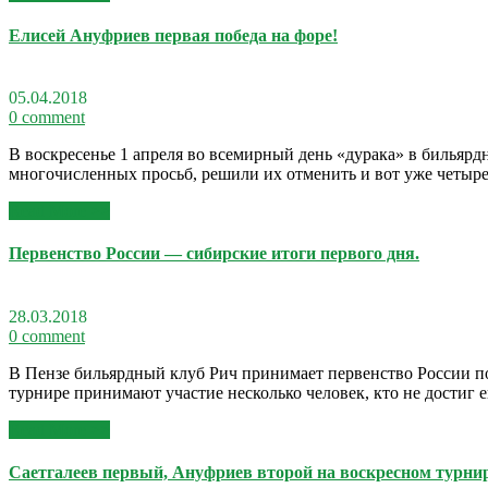
Елисей Ануфриев первая победа на форе!
05.04.2018
0 comment
В воскресенье 1 апреля во всемирный день «дурака» в бильярдн
многочисленных просьб, решили их отменить и вот уже четыр
Read More >>
Первенство России — сибирские итоги первого дня.
28.03.2018
0 comment
В Пензе бильярдный клуб Рич принимает первенство России по 
турнире принимают участие несколько человек, кто не достиг
Read More >>
Саетгалеев первый, Ануфриев второй на воскресном турнир