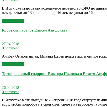
0 comment
В Иркутске стартовало молодёжное первенство СФО по динамич
лет, девочки до 13 лет, юноши до 16 лет, девушки до 16 лет, ю
Read More >>
Короткие пары от Елисея Ануфриева.
27.04.2018
0 comment
Алибек Омаров начал, Михаил Царёв подхватил, а мы повтори
Read More >>
Тренировочный спарринг Виктора Иванова и Елисея Ануфр
26.04.2018
0 comment
В Иркутске в эти выходные 28 апреля 2018 года стартует че
едут, чтобы попробовать свои силы сперва на взрослом турнире