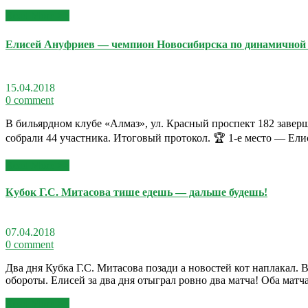
Read More >>
Елисей Ануфриев — чемпион Новосибирска по динамичной
15.04.2018
0 comment
В бильярдном клубе «Алмаз», ул. Красный проспект 182 заве
собрали 44 участника. Итоговый протокол. 🏆 1-е место — Ели
Read More >>
Кубок Г.С. Митасова тише едешь — дальше будешь!
07.04.2018
0 comment
Два дня Кубка Г.С. Митасова позади а новостей кот наплакал. 
обороты. Елисей за два дня отыграл ровно два матча! Оба мат
Read More >>