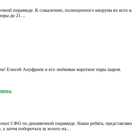
ной пирамиде. К сожалению, полноценного кворума во всех кат
ниоры до 21…
ли! Елисей Ануфриев и его любимые короткие пары шаров.
иева.
мпионат СФО по динамичной пирамиде. Наши ребята, представл
, а затем побороться за золото на…