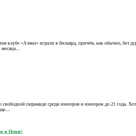
ом клубе «Алмаз» играли в бильярд, причём, как обычно, без дур
е месяца…
свободной пирамиде среди юниоров и юниорок до 21 года. Хотело
 еще…
е в Пензе!