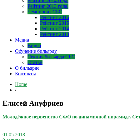
Рейтинг 2014 года.
Рейтинг 2013 года.
Чемпионат СБС
Рейтинг 2016
Рейтинг 2015
Рейтинг 2014
Рейтинг 2013
Медиа
Видео
Обучение бильярду
Секция бильярда СБС
Статьи
О бильярде
Контакты
Home
/
Елисей Ануфриев
Молодёжное первенство СФО по динамичной пирамиде. Се
01.05.2018