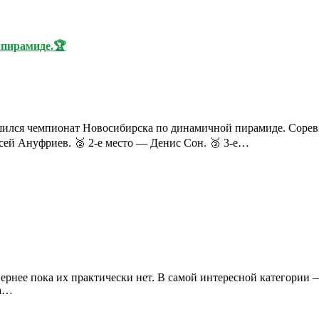
 пирамиде.🏆
ршился чемпионат Новосибирска по динамичной пирамиде. Соре
сей Ануфриев. 🥈 2-е место — Денис Сон. 🥉 3-е…
Вернее пока их практически нет. В самой интересной категории 
ча…