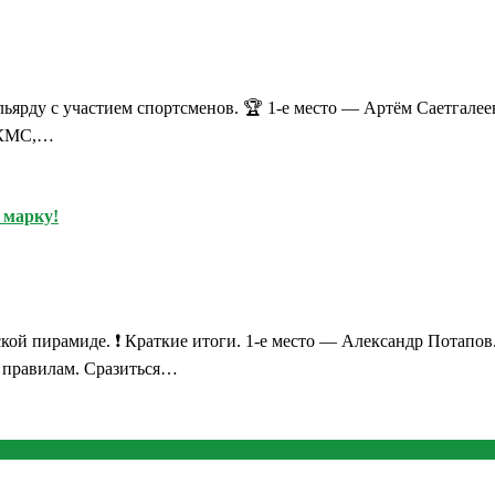
льярду с участием спортсменов. 🏆 1-е место — Артём Саетгале
 (КМС,…
 марку!
ской пирамиде. ❗ Краткие итоги. 1-е место — Александр Потапов
 правилам. Сразиться…