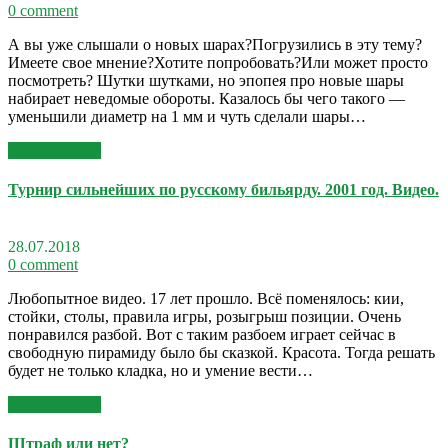
0 comment
А вы уже слышали о новых шарах?Погрузились в эту тему?
Имеете свое мнение?Хотите попробовать?Или может просто
посмотреть? Шутки шутками, но эпопея про новые шары
набирает неведомые обороты. Казалось бы чего такого —
уменьшили диаметр на 1 мм и чуть сделали шары…
Read More >>
Турнир сильнейших по русскому бильярду. 2001 год. Видео.
28.07.2018
0 comment
Любопытное видео. 17 лет прошло. Всё поменялось: кии,
стойки, столы, правила игры, розыгрыш позиции. Очень
понравился разбой. Вот с таким разбоем играет сейчас в
свободную пирамиду было бы сказкой. Красота. Тогда решать
будет не только кладка, но и умение вести…
Read More >>
Штраф или нет?