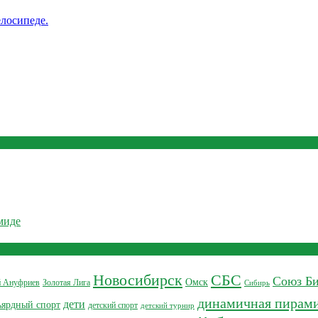
елосипеде.
миде
Новосибирск
СБС
Союз Би
Омск
й Ануфриев
Золотая Лига
Сибирь
динамичная пирам
дети
ьярдный спорт
детский спорт
детский турнир