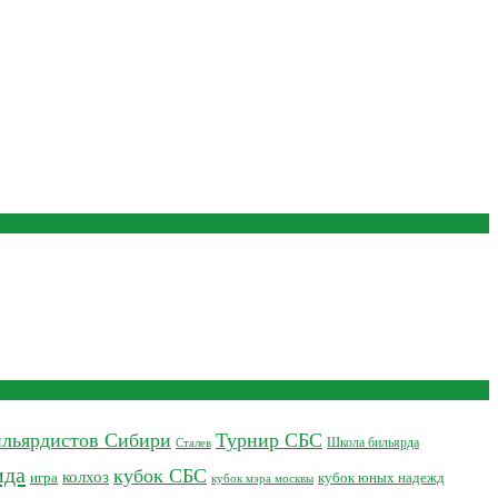
льярдистов Сибири
Турнир СБС
Школа бильярда
Сталев
ида
кубок СБС
колхоз
кубок юных надежд
игра
кубок мэра москвы