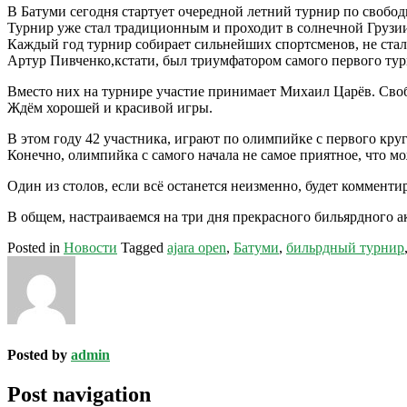
В Батуми сегодня стартует очередной летний турнир по свобод
Турнир уже стал традиционным и проходит в солнечной Грузии
Каждый год турнир собирает сильнейших спортсменов, не стал
Артур Пивченко,кстати, был триумфатором самого первого тур
Вместо них на турнире участие принимает Михаил Царёв. Сво
Ждём хорошей и красивой игры.
В этом году 42 участника, играют по олимпийке с первого круга
Конечно, олимпийка с самого начала не самое приятное, что мо
Один из столов, если всё останется неизменно, будет коммент
В общем, настраиваемся на три дня прекрасного бильярдного а
Posted in
Новости
Tagged
ajara open
,
Батуми
,
бильрдный турнир
Posted by
admin
Post navigation