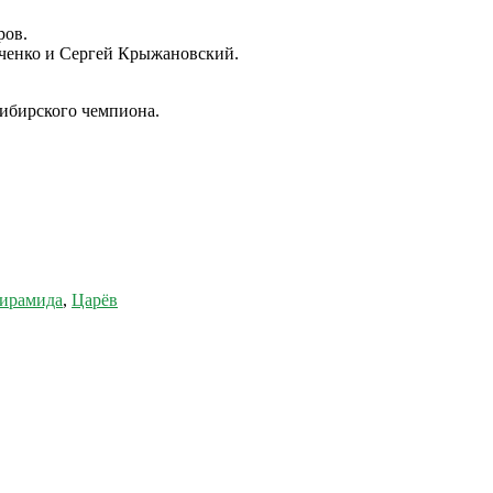
ров.
вченко и Сергей Крыжановский.
ибирского чемпиона.
пирамида
,
Царёв