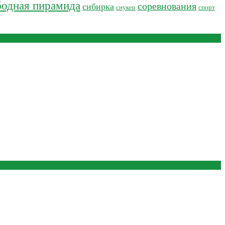
бодная пирамида
соревнования
сибирка
снукер
спорт