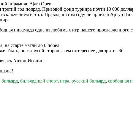
ной пирамиде Ajara Open.
 третий год подряд. Призовой фонд турнира почти 10 000 долла
 исключением и этот. Правда, в этом году не приехал Артур Пи
нира.
бодная пирамида одна из любимых игр нашего прославленного с
, на старте матчи до 6 побед.
жет быть, но с другой стороны тем интереснее для зрителей.
ировать Антон Игонин.
кшэна!
,
бильярд
,
бильярдный спорт
,
игра
,
русский бильярд
,
свободная 