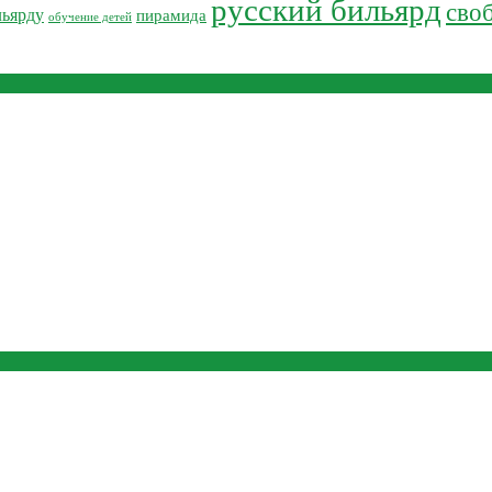
русский бильярд
сво
льярду
пирамида
обучение детей