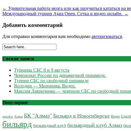
←
Удивительная работа мозга или как разучиться кататься на в
Международный турнир Ajara Open. Сетка и видео онлайн.
→
Добавить комментарий
Для отправки комментария вам необходимо
авторизоваться
.
Свежие записи
Турниры СБС 8 и 9 августа
Чемпионат России по динамичной пирамиде.
Турнир СБС по свободной пирамиде
Володин — Миронова. Видео.
Максим Лавриченко — чемпион СБС по свободной пира
Популярное
БК "Алмаз"
Бильярд в Новосибирске
Видео
Елисе
Алмаз
snooker
бильярд
бильярдный клуб Алмаз
бильярдный клуб
бил