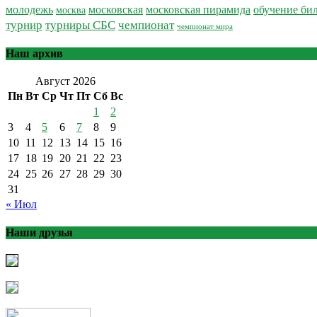
обучение би
молодежь
московская
московская пирамида
москва
турнир
турниры СБС
чемпионат
чемпионат мира
Наш архив
Август 2026
Пн
Вт
Ср
Чт
Пт
Сб
Вс
1
2
3
4
5
6
7
8
9
10
11
12
13
14
15
16
17
18
19
20
21
22
23
24
25
26
27
28
29
30
31
« Июл
Наши друзья