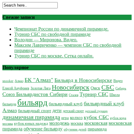
Свежие записи
Чемпионат России по динамичной пирамиде.
Турнир СБС по свободной пирамиде
Володин — Миронова. Видео.
Максим Лавриченко — чемпион СБС по свободной
пирамиде
Турнир СБС по москве. Сетка онлайн.
Популярное
БК "Алмаз"
Бильярд в Новосибирске
Видео
Алмаз
snooker
Новосибирск
СБС
Омск
Елисей Ануфриев
Золотая Лига
Сибирь
Союз Бильярдистов Сибири
Турнир СБС
Школа
Сталев
бильярд
бильярдный клуб
бильярдный клуб
бильярда
Алмаз
дети
бильярдный спорт
детский спорт
детский турнир
динамичная пирамида
кубок СБС
колхоз
игра
кубок мэра
молодежь
московская
московская
кубок юных надежд
москва
москвы
обучение бильярду
пирамида
пирамида
обучение детей