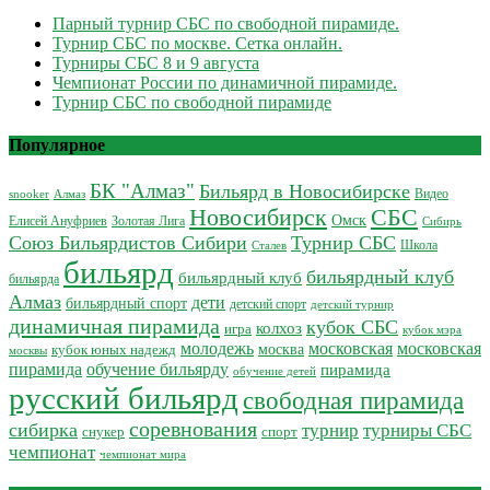
Парный турнир СБС по свободной пирамиде.
Турнир СБС по москве. Сетка онлайн.
Турниры СБС 8 и 9 августа
Чемпионат России по динамичной пирамиде.
Турнир СБС по свободной пирамиде
Популярное
БК "Алмаз"
Бильярд в Новосибирске
Видео
Алмаз
snooker
Новосибирск
СБС
Омск
Елисей Ануфриев
Золотая Лига
Сибирь
Союз Бильярдистов Сибири
Турнир СБС
Школа
Сталев
бильярд
бильярдный клуб
бильярдный клуб
бильярда
Алмаз
дети
бильярдный спорт
детский спорт
детский турнир
динамичная пирамида
кубок СБС
колхоз
игра
кубок мэра
молодежь
московская
московская
кубок юных надежд
москва
москвы
обучение бильярду
пирамида
пирамида
обучение детей
русский бильярд
свободная пирамида
соревнования
сибирка
турнир
турниры СБС
снукер
спорт
чемпионат
чемпионат мира